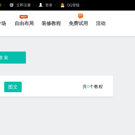
件
|
立即注册
|
登录
|
QQ登陆
|
专场
自由布局
装修教程
免费试用
活动
图文
共
0
个教程