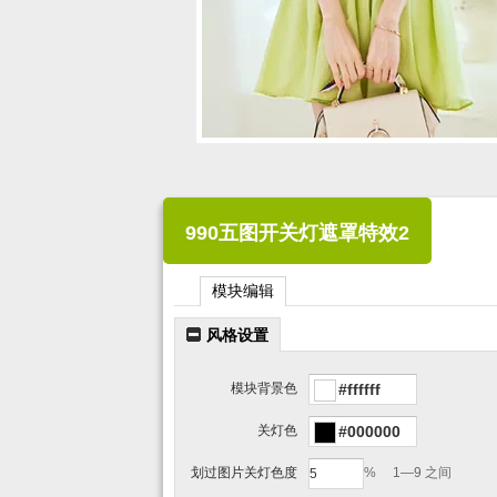
990五图开关灯遮罩特效2
模块编辑
风格设置
模块背景色
关灯色
划过图片关灯色度
% 1—9 之间